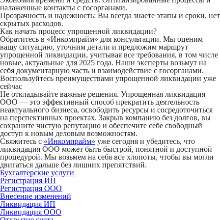
налаженные контакты с госорганами.
Прозрачность и надежность:
Вы всегда знаете этапы и сроки, нет
скрытых расходов.
Как начать процесс упрощенной ликвидации?
Обратитесь в «Инкомпрайм» для консультации. Мы оценим
вашу ситуацию, уточним детали и предложим маршрут
упрощенной ликвидации, учитывая все требования, в том числе
новые, актуальные для 2025 года. Наши эксперты возьмут на
себя документарную часть и взаимодействие с госорганами.
Воспользуйтесь преимуществами упрощенной ликвидации уже
сейчас
Не откладывайте важные решения. Упрощенная ликвидация
ООО — это эффективный способ прекратить деятельность
неактуального бизнеса, освободить ресурсы и сосредоточиться
на перспективных проектах. Закрыв компанию без долгов, вы
сохраните чистую репутацию и обеспечите себе свободный
доступ к новым деловым возможностям.
Свяжитесь с
«Инкомпрайм»
уже сегодня
и убедитесь, что
ликвидация ООО может быть быстрой, понятной и доступной
процедурой. Мы возьмем на себя все хлопоты, чтобы вы могли
двигаться дальше без лишних препятствий.
Бухгалтерские услуги
Регистрация ИП
Регистрация ООО
Внесение изменений
Ликвидация ИП
Ликвидация ООО
Открытие счета