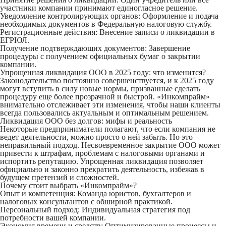
участники компании принимают единогласное решение.
Уведомление контролирующих органов:
Оформление и подача
необходимых документов в Федеральную налоговую службу.
Регистрационные действия:
Внесение записи о ликвидации в
ЕГРЮЛ.
Получение подтверждающих документов:
Завершение
процедуры с получением официальных бумаг о закрытии
компании.
Упрощенная ликвидация ООО в 2025 году: что изменится?
Законодательство постоянно совершенствуется, и к 2025 году
могут вступить в силу новые нормы, призванные сделать
процедуру еще более прозрачной и быстрой. «Инкомпрайм»
внимательно отслеживает эти изменения, чтобы наши клиенты
всегда пользовались актуальным и оптимальным решением.
Ликвидация ООО без долгов: мифы и реальность
Некоторые предприниматели полагают, что если компания не
ведет деятельности, можно просто о ней забыть. Но это
неправильный подход. Несвоевременное закрытие ООО может
привести к штрафам, проблемам с налоговыми органами и
испортить репутацию. Упрощенная ликвидация позволяет
официально и законно прекратить деятельность, избежав в
будущем претензий и сложностей.
Почему стоит выбрать «Инкомпрайм»?
Опыт и компетенция:
Команда юристов, бухгалтеров и
налоговых консультантов с обширной практикой.
Персональный подход:
Индивидуальная стратегия под
потребности вашей компании.
Экономия времени и средств:
Оптимизированные процессы и