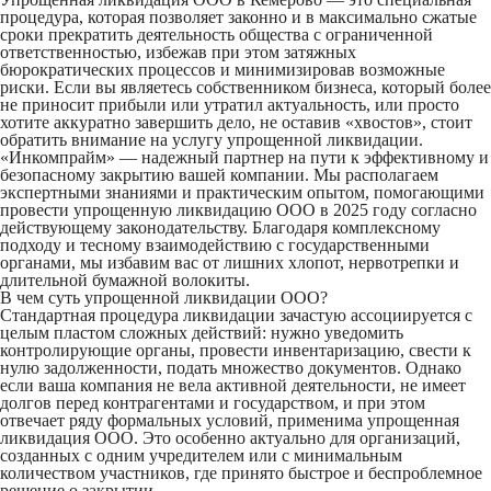
процедура, которая позволяет законно и в максимально сжатые
сроки прекратить деятельность общества с ограниченной
ответственностью, избежав при этом затяжных
бюрократических процессов и минимизировав возможные
риски. Если вы являетесь собственником бизнеса, который более
не приносит прибыли или утратил актуальность, или просто
хотите аккуратно завершить дело, не оставив «хвостов», стоит
обратить внимание на услугу упрощенной ликвидации.
«Инкомпрайм»
— надежный партнер на пути к эффективному и
безопасному закрытию вашей компании. Мы располагаем
экспертными знаниями и практическим опытом, помогающими
провести упрощенную ликвидацию ООО в 2025 году согласно
действующему законодательству. Благодаря комплексному
подходу и тесному взаимодействию с государственными
органами, мы избавим вас от лишних хлопот, нервотрепки и
длительной бумажной волокиты.
В чем суть упрощенной ликвидации ООО?
Стандартная процедура ликвидации зачастую ассоциируется с
целым пластом сложных действий: нужно уведомить
контролирующие органы, провести инвентаризацию, свести к
нулю задолженности, подать множество документов. Однако
если ваша компания не вела активной деятельности, не имеет
долгов перед контрагентами и государством, и при этом
отвечает ряду формальных условий, применима упрощенная
ликвидация ООО. Это особенно актуально для организаций,
созданных с одним учредителем или с минимальным
количеством участников, где принято быстрое и беспроблемное
решение о закрытии.