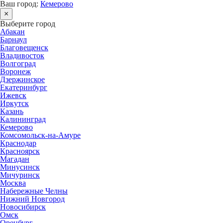
Ваш город:
Кемерово
×
Выберите город
Абакан
Барнаул
Благовещенск
Владивосток
Волгоград
Воронеж
Дзержинское
Екатеринбург
Ижевск
Иркутск
Казань
Калининград
Кемерово
Комсомольск-на-Амуре
Краснодар
Красноярск
Магадан
Минусинск
Мичуринск
Москва
Набережные Челны
Нижний Новгород
Новосибирск
Омск
Оренбург