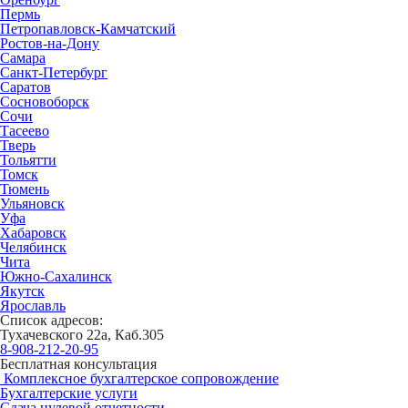
Пермь
Петропавловск-Камчатский
Ростов-на-Дону
Самара
Санкт-Петербург
Саратов
Сосновоборск
Сочи
Тасеево
Тверь
Тольятти
Томск
Тюмень
Ульяновск
Уфа
Хабаровск
Челябинск
Чита
Южно-Сахалинск
Якутск
Ярославль
Список адресов:
Тухачевского 22а, Каб.305
8-908-212-20-95
Бесплатная консультация
Комплексное бухгалтерское сопровождение
Бухгалтерские услуги
Сдача нулевой отчетности