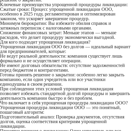
Ключевые преимущества упрощенной процедуры ликвидации:
Сжатые сроки:
Процесс упрощенной ликвидации ООО,
особенно в 2025 году, регламентирован и оптимизирован
законом, что ускоряет завершение процедур.
Минимум бюрократии:
Вы избежите обилия справок и
затяжных переписок с налоговыми органами.
Снижение финансовых затрат:
Меньше этапов — меньше
расходов, что делает процедуру экономически выгодной.
Для кого подходит упрощенная ликвидация?
Упрощенная ликвидация ООО без долгов — идеальный вариант
для предпринимателей, которые:
Не ведут реальной деятельности: компания существует лишь
формально и не осуществляет операции.
Не имеют долговых обязательств: отсутствие задолженностей
перед бюджетом и контрагентами.
Готовы принять решение о закрытии: особенно легко закрыть
компанию, если один учредитель или все участники
единодушны в своем решении.
При соблюдении этих условий упрощенная ликвидация
позволяет избежать стандартной долгой процедуры и завершить
деятельность компании быстро и без проблем.
Что включает в себя упрощенная процедура ликвидации ООО?
Упрощенная процедура ликвидации ООО — это понятный,
пошаговый алгоритм:
Подготовительный анализ:
Проверка документов, отсутствия
долгов, оценка соответствия критериям упрощенной
ликвидации.
Принятие решения о ликвидации:
Один учредитель или все