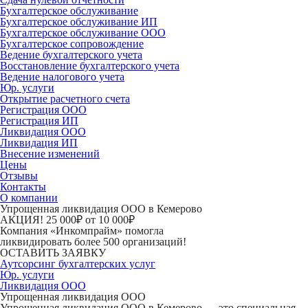
Бухгалтерское обслуживание
Бухгалтерское обслуживание ИП
Бухгалтерское обслуживание ООО
Бухгалтерское сопровождение
Ведение бухгалтерского учета
Восстановление бухгалтерского учета
Ведение налогового учета
Юр. услуги
Открытие расчетного счета
Регистрация ООО
Регистрация ИП
Ликвидация ООО
Ликвидация ИП
Внесение изменений
Цены
Отзывы
Контакты
О компании
Упрощенная ликвидация ООО в Кемерово
АКЦИЯ!
25 000₽
от 10 000₽
Компания «Инкомпрайм» помогла
ликвидировать более 500 организаций!
ОСТАВИТЬ ЗАЯВКУ
Аутсорсинг бухгалтерских услуг
Юр. услуги
Ликвидация ООО
Упрощенная ликвидация ООО
Упрощенная ликвидация ООО в Кемерово — это специальная